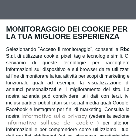
MONITORAGGIO DEI COOKIE PER
LA TUA MIGLIORE ESPERIENZA
Selezionando "Accetto il monitoraggio", consenti a
Rbc
Contatti rapidi
S.r.l.
di utilizzare cookie, pixel, tag e tecnologie simili. Ci
serviamo di queste tecnologie per raccogliere
Iscriviti alla newsletter
informazioni sul dispositivo e sul browser da te utilizzati
al fine di monitorare la tua attività per scopi di marketing e
funzionali, quali ad esempio la visualizzazione di
annunci personalizzati e il miglioramento del sito. La
nostra azienda può condividere tali dati con terzi, ivi
inclusi partner pubblicitari sui social media quali Google,
Ho letto e capisco
la privacy policy
e
la cookie policy
Facebook e Instagram per fini di marketing. Consulta la
e acconsento al trattamento dei miei dati personali.
nostra
Informativa sulla privacy
(vedere la sezione
Informativa sull'uso dei cookie
) per ulteriori
Iscriviti
informazioni e per comprendere come utilizziamo i tuoi