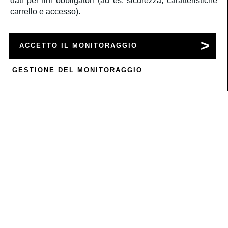
dati per fini obbligatori (ad es. sicurezza, caratteristiche
carrello e accesso).
SERVIZIO CLIENTI
ACCETTO IL MONITORAGGIO
ACCOUNT
GESTIONE DEL MONITORAGGIO
0
CORPORATE
INFORMAZIONI LEGALI
SEGUICI
Â©2020
Rbc S.r.l.
P.IVA 05522061000
a medula web release