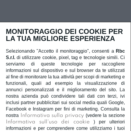
MONITORAGGIO DEI COOKIE PER
LA TUA MIGLIORE ESPERIENZA
Contatti rapidi
Selezionando "Accetto il monitoraggio", consenti a
Rbc
S.r.l.
di utilizzare cookie, pixel, tag e tecnologie simili. Ci
serviamo di queste tecnologie per raccogliere
Iscriviti alla newsletter
informazioni sul dispositivo e sul browser da te utilizzati
al fine di monitorare la tua attività per scopi di marketing e
funzionali, quali ad esempio la visualizzazione di
annunci personalizzati e il miglioramento del sito. La
nostra azienda può condividere tali dati con terzi, ivi
Ho letto e capisco
la privacy policy
e
la cookie policy
inclusi partner pubblicitari sui social media quali Google,
e acconsento al trattamento dei miei dati personali.
Facebook e Instagram per fini di marketing. Consulta la
nostra
Informativa sulla privacy
(vedere la sezione
Iscriviti
Informativa sull'uso dei cookie
) per ulteriori
informazioni e per comprendere come utilizziamo i tuoi