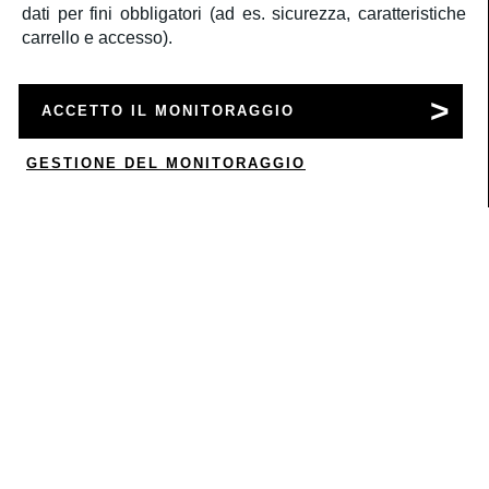
dati per fini obbligatori (ad es. sicurezza, caratteristiche
carrello e accesso).
SERVIZIO CLIENTI
ACCETTO IL MONITORAGGIO
ACCOUNT
GESTIONE DEL MONITORAGGIO
0
CORPORATE
INFORMAZIONI LEGALI
SEGUICI
Â©2020
Rbc S.r.l.
P.IVA 05522061000
a medula web release