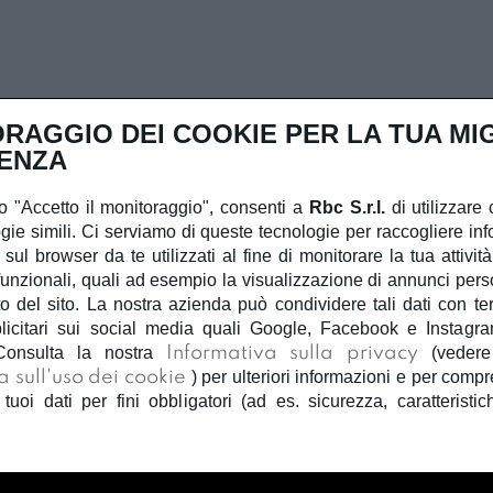
RAGGIO DEI COOKIE PER LA TUA MI
ENZA
 "Accetto il monitoraggio", consenti a
Rbc S.r.l.
di utilizzare 
gie simili. Ci serviamo di queste tecnologie per raccogliere inf
 sul browser da te utilizzati al fine di monitorare la tua attivit
unzionali, quali ad esempio la visualizzazione di annunci person
 del sito. La nostra azienda può condividere tali dati con terzi
licitari sui social media quali Google, Facebook e Instagra
Consulta la nostra
Informativa sulla privacy
(veder
a sull'uso dei cookie
) per ulteriori informazioni e per com
 tuoi dati per fini obbligatori (ad es. sicurezza, caratteristic