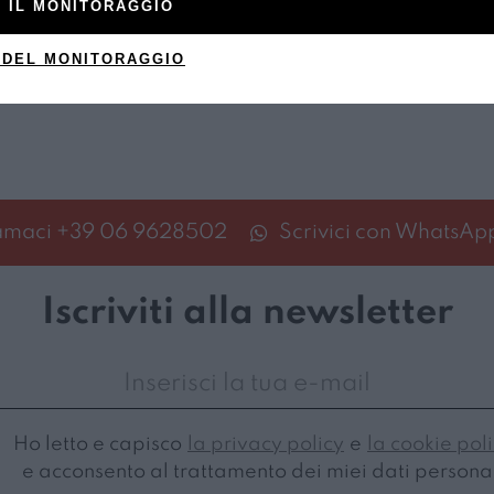
 IL MONITORAGGIO
 DEL MONITORAGGIO
amaci
+39 06 9628502
Scrivici con WhatsAp
Iscriviti alla newsletter
Ho letto e capisco
la privacy policy
e
la cookie pol
e acconsento al trattamento dei miei dati personal