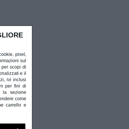
GLIORE
cookie, pixel,
ormazioni sul
à per scopi di
alizzati e il
, ivi inclusi
m per fini di
e la sezione
prendere come
he carrello e