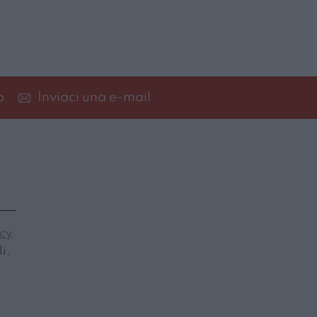
p
Inviaci una e-mail
icy
i.