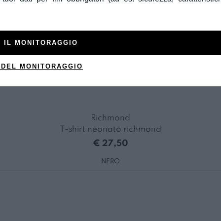
 IL MONITORAGGIO
 DEL MONITORAGGIO
Richmond
T-shirt neonato richmond
€ 27,50
NERO