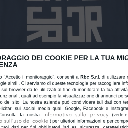
RAGGIO DEI COOKIE PER LA TUA MI
ENZA
 "Accetto il monitoraggio", consenti a
Rbc S.r.l.
di utilizzare 
gie simili. Ci serviamo di queste tecnologie per raccogliere inf
 sul browser da te utilizzati al fine di monitorare la tua attivit
unzionali, quali ad esempio la visualizzazione di annunci person
 del sito. La nostra azienda può condividere tali dati con terzi
licitari sui social media quali Google, Facebook e Instagra
Consulta la nostra
Informativa sulla privacy
(veder
a sull'uso dei cookie
) per ulteriori informazioni e per com
 tuoi dati per fini obbligatori (ad es. sicurezza, caratteristic