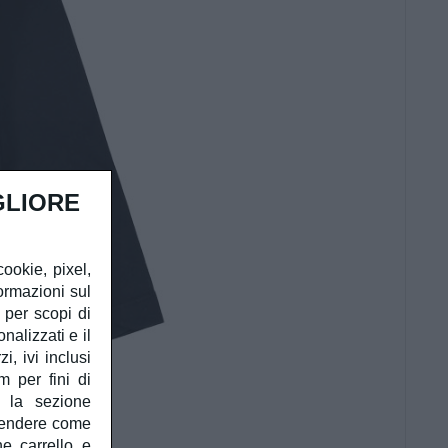
GLIORE
cookie, pixel,
ormazioni sul
à per scopi di
alizzati e il
, ivi inclusi
m per fini di
e la sezione
prendere come
he carrello e