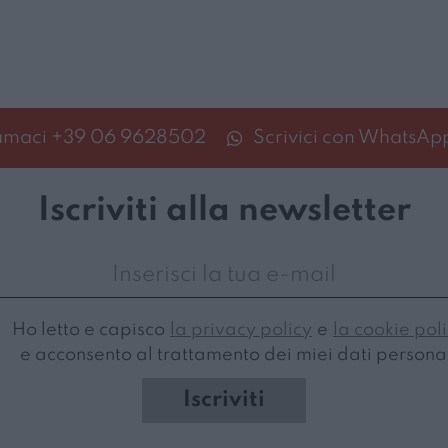
amaci
+39 06 9628502
Scrivici con WhatsAp
Iscriviti alla newsletter
Ho letto e capisco
la privacy policy
e
la cookie pol
e acconsento al trattamento dei miei dati personal
Iscriviti