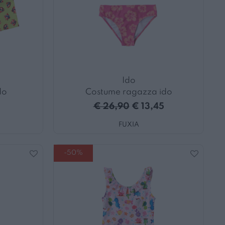
Ido
do
Costume ragazza ido
5
€ 26,90
€ 13,45
FUXIA
-50%