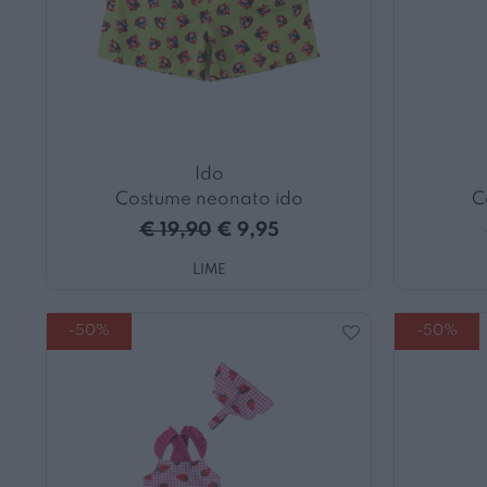
Ido
Costume neonato ido
C
€ 19,90
€ 9,95
LIME
-50%
-50%