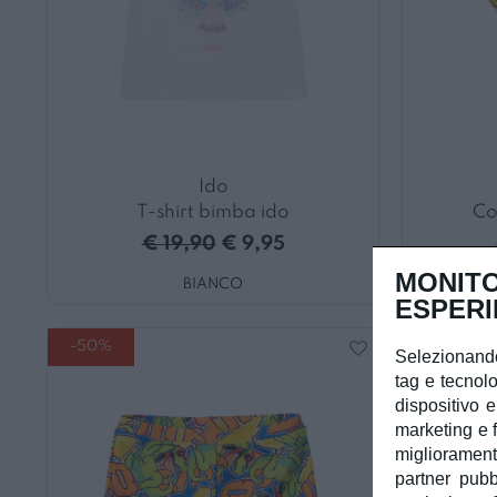
Ido
T-shirt bimba ido
Co
€ 19,90
€ 9,95
MONITO
BIANCO
ESPERI
-50%
-50%
Selezionando
tag e tecnolo
dispositivo e
marketing e f
miglioramento
partner pubb