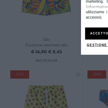
marketing. 
Informativ
utilizziamo i
accesso).
ACCETTO
Ido
GESTIONE
Costume neonato ido
C
€ 16,90
€ 8,45
MULTICOLOR
-50%
-50%