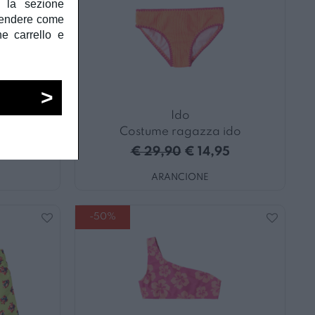
e la sezione
prendere come
he carrello e
Ido
do
Costume ragazza ido
5
€ 29,90
€ 14,95
ARANCIONE
-50%