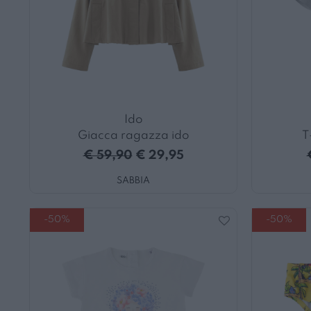
Ido
Giacca ragazza ido
T
€ 59,90
€ 29,95
SABBIA
-50%
-50%