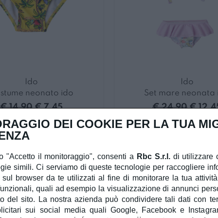
Ido
Ido
stume neonato ido
Set mare neonata 
€ 14,90
€ 7,45
€ 24,90
€ 12,4
RAGGIO DEI COOKIE PER LA TUA MI
GIALLO
ROSA
ENZA
-50%
 "Accetto il monitoraggio", consenti a
Rbc S.r.l.
di utilizzare 
gie simili. Ci serviamo di queste tecnologie per raccogliere inf
 sul browser da te utilizzati al fine di monitorare la tua attivit
unzionali, quali ad esempio la visualizzazione di annunci person
 del sito. La nostra azienda può condividere tali dati con terzi
licitari sui social media quali Google, Facebook e Instagra