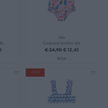
Ido
do
Costume bimba ido
5
€ 24,90
€ 12,45
ROSA
-50%