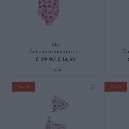
Ido
Set mare neonata ido
Co
€ 29,90
€ 14,95
FUXIA
-50%
-50%