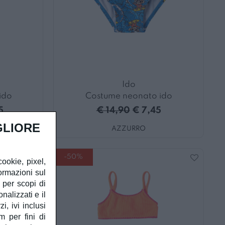
Ido
ido
Costume neonato ido
5
€ 14,90
€ 7,45
GLIORE
AZZURRO
-50%
cookie, pixel,
ormazioni sul
à per scopi di
alizzati e il
, ivi inclusi
m per fini di