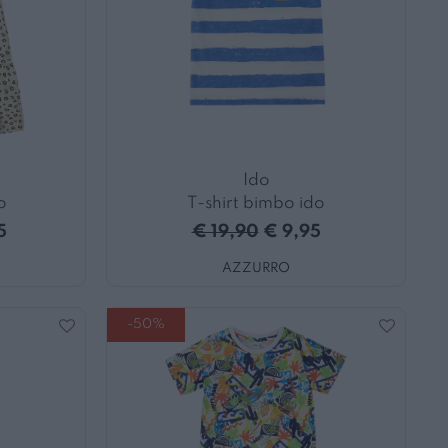
Ido
o
T-shirt bimbo ido
5
€ 19,90
€ 9,95
AZZURRO
-50%