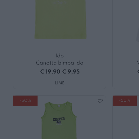
Ido
Canotta bimba ido
€ 19,90
€ 9,95
LIME
-50%
-50%