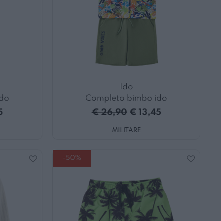
Ido
ido
Completo bimbo ido
5
€ 26,90
€ 13,45
MILITARE
-50%