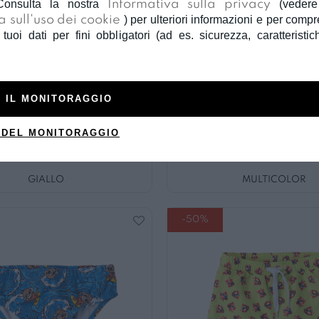
Consulta la nostra
Informativa sulla privacy
(veder
a sull'uso dei cookie
) per ulteriori informazioni e per com
 tuoi dati per fini obbligatori (ad es. sicurezza, caratteristic
 IL MONITORAGGIO
Ido
Ido
 DEL MONITORAGGIO
ostume bimbo ido
Costume bimbo i
€ 14,90
€ 7,45
€ 16,90
€ 8,4
GIALLO
MULTICOLOR
-50%