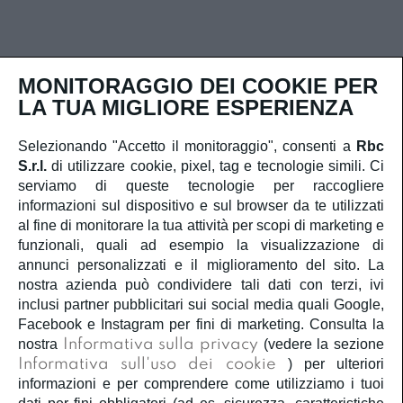
MONITORAGGIO DEI COOKIE PER
LA TUA MIGLIORE ESPERIENZA
Selezionando "Accetto il monitoraggio", consenti a
Rbc
Contatti rapidi
S.r.l.
di utilizzare cookie, pixel, tag e tecnologie simili. Ci
serviamo di queste tecnologie per raccogliere
Iscriviti alla newsletter
informazioni sul dispositivo e sul browser da te utilizzati
al fine di monitorare la tua attività per scopi di marketing e
funzionali, quali ad esempio la visualizzazione di
annunci personalizzati e il miglioramento del sito. La
nostra azienda può condividere tali dati con terzi, ivi
inclusi partner pubblicitari sui social media quali Google,
Ho letto e capisco
la privacy policy
e
la cookie policy
Facebook e Instagram per fini di marketing. Consulta la
e acconsento al trattamento dei miei dati personali.
nostra
Informativa sulla privacy
(vedere la sezione
Informativa sull'uso dei cookie
) per ulteriori
Iscriviti
informazioni e per comprendere come utilizziamo i tuoi