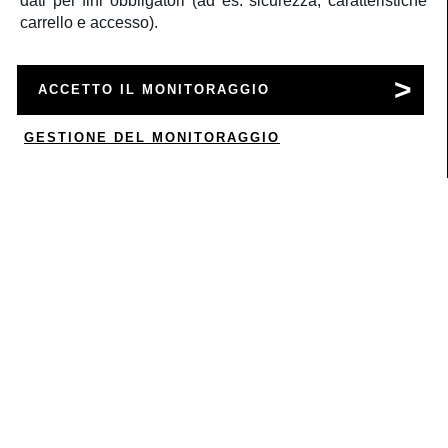
dati per fini obbligatori (ad es. sicurezza, caratteristiche
carrello e accesso).
SERVIZIO CLIENTI
ACCETTO IL MONITORAGGIO
ACCOUNT
GESTIONE DEL MONITORAGGIO
0
CORPORATE
INFORMAZIONI LEGALI
SEGUICI
Â©2020
Rbc S.r.l.
P.IVA 05522061000
a medula web release