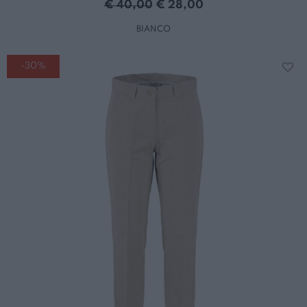
€ 40,00
€ 28,00
BIANCO
-30%