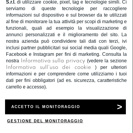
S.r.l.
di utilizzare cookie, pixel, tag e tecnologie simili. Ci
serviamo di queste tecnologie per raccogliere
informazioni sul dispositivo e sul browser da te utilizzati
al fine di monitorare la tua attività per scopi di marketing e
funzionali, quali ad esempio la visualizzazione di
annunci personalizzati e il miglioramento del sito. La
nostra azienda può condividere tali dati con terzi, ivi
inclusi partner pubblicitari sui social media quali Google,
Facebook e Instagram per fini di marketing. Consulta la
nostra
Informativa sulla privacy
(vedere la sezione
Informativa sull'uso dei cookie
) per ulteriori
informazioni e per comprendere come utilizziamo i tuoi
dati per fini obbligatori (ad es. sicurezza, caratteristiche
carrello e accesso).
Pink Pepper
Camicia donna pink pepper
ACCETTO IL MONITORAGGIO
€ 41,50
€ 29,05
BIANCO - GIALLO
GESTIONE DEL MONITORAGGIO
0