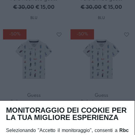
€ 30,00
€ 15,00
€ 30,00
€ 15,00
BLU
BLU
-50%
-50%
Guess
Guess
Polo neonato guess
Polo bimbo guess
MONITORAGGIO DEI COOKIE PER
€ 35,00
€ 17,50
€ 35,00
€ 17,50
LA TUA MIGLIORE ESPERIENZA
BIANCO
BIANCO
Selezionando "Accetto il monitoraggio", consenti a
Rbc