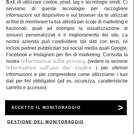
S.r.l.
di utilizzare cookie, pixel, tag e tecnologie simili. Ci
-50%
-50%
serviamo di queste tecnologie per raccogliere
informazioni sul dispositivo e sul browser da te utilizzati
al fine di monitorare la tua attività per scopi di marketing e
funzionali, quali ad esempio la visualizzazione di
annunci personalizzati e il miglioramento del sito. La
nostra azienda può condividere tali dati con terzi, ivi
inclusi partner pubblicitari sui social media quali Google,
Facebook e Instagram per fini di marketing. Consulta la
nostra
Informativa sulla privacy
(vedere la sezione
Guess
Guess
Informativa sull'uso dei cookie
) per ulteriori
T-shirt neonata guess
T-shirt bimba guess
informazioni e per comprendere come utilizziamo i tuoi
€ 22,00
€ 11,00
€ 22,00
€ 11,00
dati per fini obbligatori (ad es. sicurezza, caratteristiche
carrello e accesso).
BIANCO
BIANCO
-50%
-50%
ACCETTO IL MONITORAGGIO
GESTIONE DEL MONITORAGGIO
0