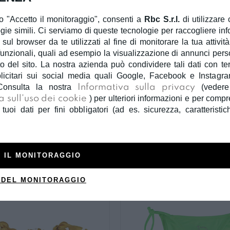
 "Accetto il monitoraggio", consenti a
Rbc S.r.l.
di utilizzare 
gie simili. Ci serviamo di queste tecnologie per raccogliere inf
 sul browser da te utilizzati al fine di monitorare la tua attivit
unzionali, quali ad esempio la visualizzazione di annunci person
 del sito. La nostra azienda può condividere tali dati con terzi
licitari sui social media quali Google, Facebook e Instagra
Consulta la nostra
Informativa sulla privacy
(veder
Name It
Name It
a sull'uso dei cookie
) per ulteriori informazioni e per com
 tuoi dati per fini obbligatori (ad es. sicurezza, caratteristic
UME BIMBA NAME IT
COSTUME BIMBA NA
 20,00
€ 10,00
€ 18,00
€ 9,0
BLU
BLU
 IL MONITORAGGIO
 DEL MONITORAGGIO
-50%