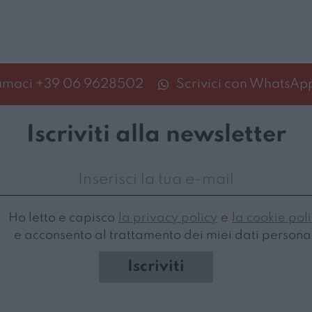
amaci
+39 06 9628502
Scrivici con WhatsAp
Iscriviti alla newsletter
Ho letto e capisco
la privacy policy
e
la cookie pol
e acconsento al trattamento dei miei dati personal
Iscriviti