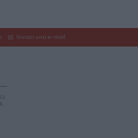
p
Inviaci una e-mail
icy
i.