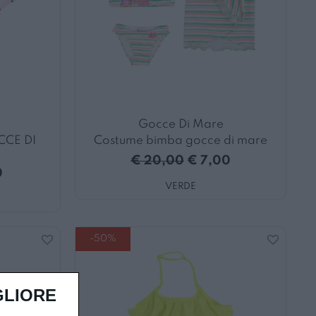
Gocce Di Mare
CE DI
Costume bimba gocce di mare
€ 20,00
€ 7,00
0
VERDE
-50%
GLIORE