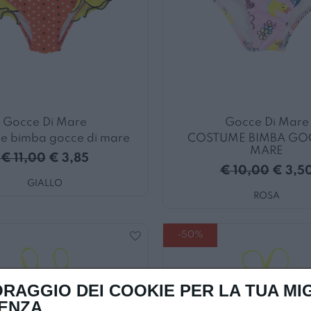
Gocce Di Mare
Gocce Di Mare
e bimba gocce di mare
COSTUME BIMBA GOC
MARE
€ 11,00
€ 3,85
€ 10,00
€ 3,5
GIALLO
ROSA
-50%
RAGGIO DEI COOKIE PER LA TUA MI
ENZA