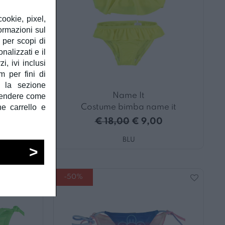
cookie, pixel,
ormazioni sul
à per scopi di
alizzati e il
, ivi inclusi
m per fini di
e la sezione
Name It
prendere come
he carrello e
ME IT
Costume bimba name it
0
€ 18,00
€ 9,00
BLU
-50%