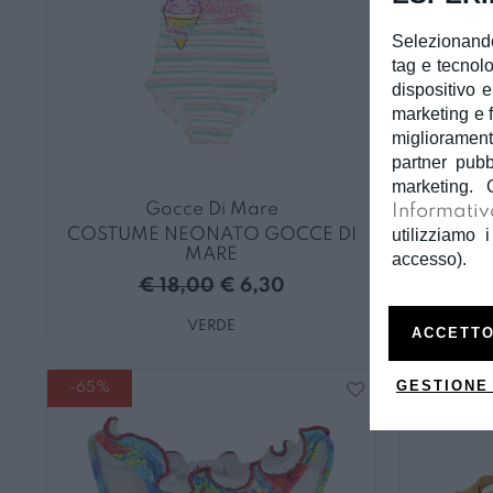
Selezionando
tag e tecnolo
dispositivo e
marketing e f
miglioramento
partner pubb
marketing. 
Gocce Di Mare
Informativ
utilizziamo i
COSTUME NEONATO GOCCE DI
COST
MARE
accesso).
€
€ 18,00
€ 6,30
VERDE
ACCETTO
GESTIONE
-65%
-65%