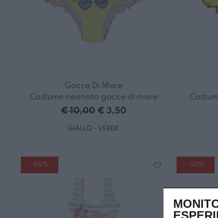
Gocce Di Mare
Costume neonata gocce di mare
Costum
€ 10,00
€ 3,50
GIALLO - VERDE
-65%
-50%
MONITO
ESPERI