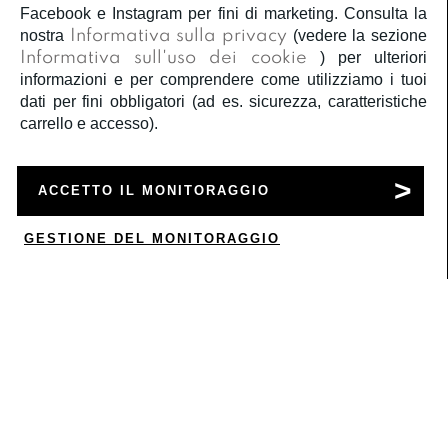
Iscriviti
Facebook e Instagram per fini di marketing. Consulta la
nostra
Informativa sulla privacy
(vedere la sezione
Informativa sull'uso dei cookie
) per ulteriori
informazioni e per comprendere come utilizziamo i tuoi
dati per fini obbligatori (ad es. sicurezza, caratteristiche
SERVIZIO CLIENTI
carrello e accesso).
ACCOUNT
ACCETTO IL MONITORAGGIO
CORPORATE
GESTIONE DEL MONITORAGGIO
0
INFORMAZIONI LEGALI
SEGUICI
Â©2020
Rbc S.r.l.
P.IVA 05522061000