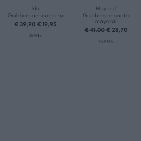
Ido
Mayoral
Giubbino neonata ido
Giubbino neonata
mayoral
€ 39,90
€ 19,95
€ 41,00
€ 28,70
JEANS
PANNA