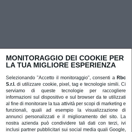
MONITORAGGIO DEI COOKIE PER
Contatti rapidi
LA TUA MIGLIORE ESPERIENZA
Selezionando "Accetto il monitoraggio", consenti a
Rbc
Iscriviti alla newsletter
S.r.l.
di utilizzare cookie, pixel, tag e tecnologie simili. Ci
serviamo di queste tecnologie per raccogliere
informazioni sul dispositivo e sul browser da te utilizzati
al fine di monitorare la tua attività per scopi di marketing e
funzionali, quali ad esempio la visualizzazione di
Ho letto e capisco
la privacy policy
e
la cookie policy
annunci personalizzati e il miglioramento del sito. La
e acconsento al trattamento dei miei dati personali.
nostra azienda può condividere tali dati con terzi, ivi
inclusi partner pubblicitari sui social media quali Google,