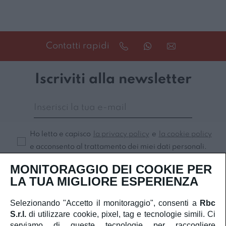
Contatti rapidi
Iscriviti alla newsletter
Ho letto e capisco
la privacy policy
e
la cookie policy
e acconsento al trattamento dei miei dati personali.
MONITORAGGIO DEI COOKIE PER
Iscriviti
LA TUA MIGLIORE ESPERIENZA
Selezionando "Accetto il monitoraggio", consenti a
Rbc
S.r.l.
di utilizzare cookie, pixel, tag e tecnologie simili. Ci
SERVIZIO CLIENTI
serviamo di queste tecnologie per raccogliere