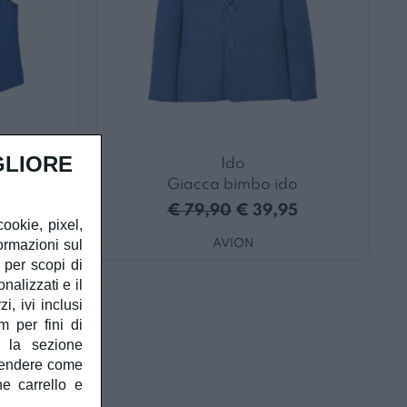
GLIORE
Ido
Giacca bimbo ido
5
€ 79,90
€ 39,95
cookie, pixel,
ormazioni sul
AVION
à per scopi di
alizzati e il
, ivi inclusi
m per fini di
e la sezione
prendere come
he carrello e