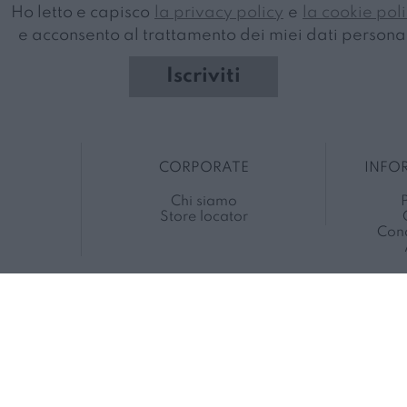
Ho letto e capisco
la privacy policy
e
la cookie pol
e acconsento al trattamento dei miei dati personal
Iscriviti
CORPORATE
INFO
Chi siamo
P
Store locator
Cond
Â©2020
Rbc S.r.l.
P.IVA 05522061000
a medula web release