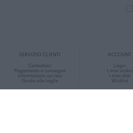
SERVIZIO CLIENTI
ACCOUNT
Contattaci
Login
Pagamento e consegna
I miei ordini
Informazioni sui resi
I miei dati
Guida alle taglie
Wishlist