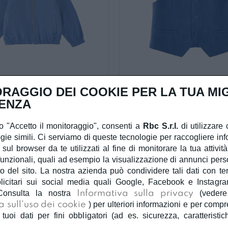
RAGGIO DEI COOKIE PER LA TUA MI
Ido
Ido
ENZA
iubbino bimbo ido
Gilet bimbo ido
€ 59,90
€ 29,95
€ 49,90
€ 24,9
 "Accetto il monitoraggio", consenti a
Rbc S.r.l.
di utilizzare 
gie simili. Ci serviamo di queste tecnologie per raccogliere inf
AVION
AVION
 sul browser da te utilizzati al fine di monitorare la tua attivit
unzionali, quali ad esempio la visualizzazione di annunci person
 del sito. La nostra azienda può condividere tali dati con terzi
licitari sui social media quali Google, Facebook e Instagra
Consulta la nostra
Informativa sulla privacy
(veder
a sull'uso dei cookie
) per ulteriori informazioni e per com
 tuoi dati per fini obbligatori (ad es. sicurezza, caratteristic