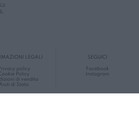
icy
i.
RMAZIONI LEGALI
SEGUICI
rivacy policy
Facebook
Cookie Policy
Instagram
izioni di vendita
Aiuti di Stato