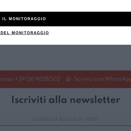
 IL MONITORAGGIO
 DEL MONITORAGGIO
amaci
+39 06 9628502
Scrivici con WhatsAp
Iscriviti alla newsletter