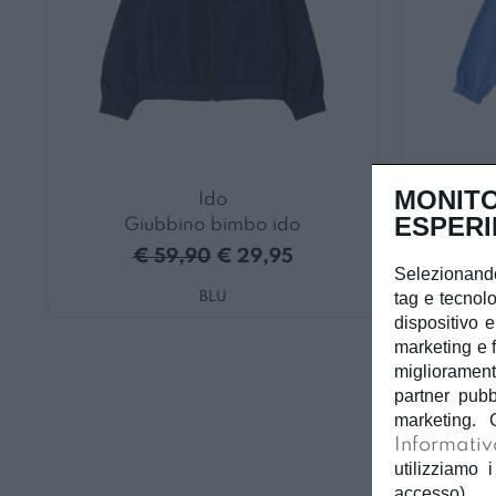
MONITO
Ido
ESPERI
Giubbino bimbo ido
G
€ 59,90
€ 29,95
Selezionando
tag e tecnolo
BLU
dispositivo e
marketing e f
miglioramento
partner pubb
marketing. 
Informativ
utilizziamo i
accesso).