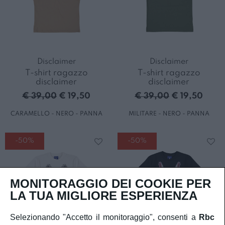
Disclaimer
Disclaimer
T-shirt ragazzo
T-shirt ragazzo
disclaimer
disclaimer
€ 39,00
€ 19,50
€ 39,00
€ 19,50
CARAMELLO - NERO - PANNA
MILITARE - NERO - PANNA
-50%
-50%
MONITORAGGIO DEI COOKIE PER
LA TUA MIGLIORE ESPERIENZA
Selezionando "Accetto il monitoraggio", consenti a
Rbc