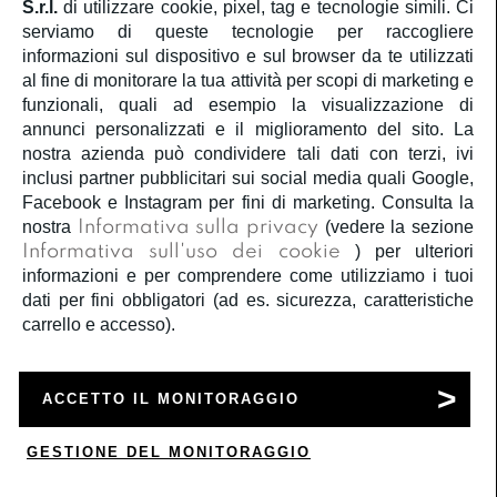
S.r.l.
di utilizzare cookie, pixel, tag e tecnologie simili. Ci
serviamo di queste tecnologie per raccogliere
County Of Milan
County Of Milan
informazioni sul dispositivo e sul browser da te utilizzati
T-shirt ragazzo county
T-shirt ragazzo county
al fine di monitorare la tua attività per scopi di marketing e
of milan
of milan
funzionali, quali ad esempio la visualizzazione di
€ 55,00
€ 27,50
€ 55,00
€ 27,50
annunci personalizzati e il miglioramento del sito. La
nostra azienda può condividere tali dati con terzi, ivi
NERO - PANNA
NERO - PANNA
inclusi partner pubblicitari sui social media quali Google,
Facebook e Instagram per fini di marketing. Consulta la
-50%
-50%
nostra
Informativa sulla privacy
(vedere la sezione
Informativa sull'uso dei cookie
) per ulteriori
informazioni e per comprendere come utilizziamo i tuoi
dati per fini obbligatori (ad es. sicurezza, caratteristiche
carrello e accesso).
ACCETTO IL MONITORAGGIO
County Of Milan
County Of Milan
GESTIONE DEL MONITORAGGIO
T-shirt ragazzo county
T-shirt ragazzo county
0
of milan
of milan