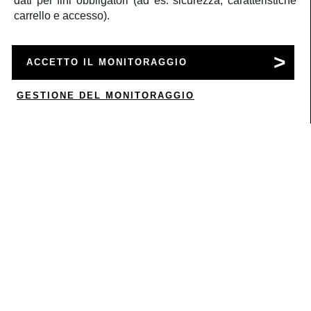
dati per fini obbligatori (ad es. sicurezza, caratteristiche
carrello e accesso).
SERVIZIO CLIENTI
ACCETTO IL MONITORAGGIO
ACCOUNT
GESTIONE DEL MONITORAGGIO
0
CORPORATE
INFORMAZIONI LEGALI
SEGUICI
Â©2020
Rbc S.r.l.
P.IVA 05522061000
a medula web release