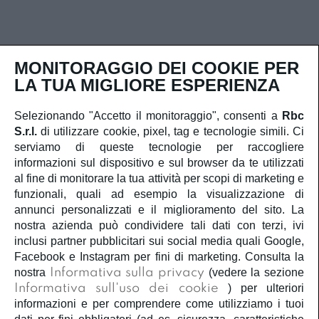
MONITORAGGIO DEI COOKIE PER
LA TUA MIGLIORE ESPERIENZA
Selezionando "Accetto il monitoraggio", consenti a
Rbc
Contatti rapidi
S.r.l.
di utilizzare cookie, pixel, tag e tecnologie simili. Ci
serviamo di queste tecnologie per raccogliere
Iscriviti alla newsletter
informazioni sul dispositivo e sul browser da te utilizzati
al fine di monitorare la tua attività per scopi di marketing e
funzionali, quali ad esempio la visualizzazione di
annunci personalizzati e il miglioramento del sito. La
nostra azienda può condividere tali dati con terzi, ivi
inclusi partner pubblicitari sui social media quali Google,
Ho letto e capisco
la privacy policy
e
la cookie policy
Facebook e Instagram per fini di marketing. Consulta la
e acconsento al trattamento dei miei dati personali.
nostra
Informativa sulla privacy
(vedere la sezione
Informativa sull'uso dei cookie
) per ulteriori
Iscriviti
informazioni e per comprendere come utilizziamo i tuoi