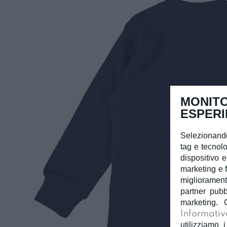
MONITO
ESPERI
Selezionando
tag e tecnolo
dispositivo e
marketing e f
miglioramento
partner pubb
marketing. 
Informativ
utilizziamo i