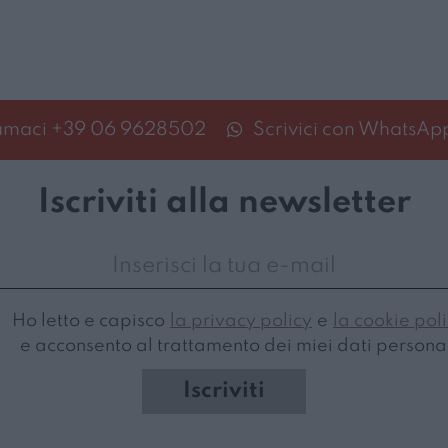
amaci
+39 06 9628502
Scrivici con WhatsAp
Iscriviti alla newsletter
Ho letto e capisco
la privacy policy
e
la cookie pol
e acconsento al trattamento dei miei dati personal
Iscriviti