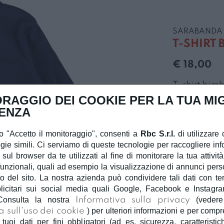
SARABANDA
T-SHIRT
€ 18,00
T-shirt bim
con polsini 
RAGGIO DEI COOKIE PER LA TUA MI
stampa al p
ENZA
 "Accetto il monitoraggio", consenti a
Rbc S.r.l.
di utilizzare 
gie simili. Ci serviamo di queste tecnologie per raccogliere inf
BLU
 sul browser da te utilizzati al fine di monitorare la tua attivit
unzionali, quali ad esempio la visualizzazione di annunci person
Quantità
 del sito. La nostra azienda può condividere tali dati con terzi
licitari sui social media quali Google, Facebook e Instagra
Consulta la nostra
Informativa sulla privacy
(veder
a sull'uso dei cookie
) per ulteriori informazioni e per com
 tuoi dati per fini obbligatori (ad es. sicurezza, caratteristic