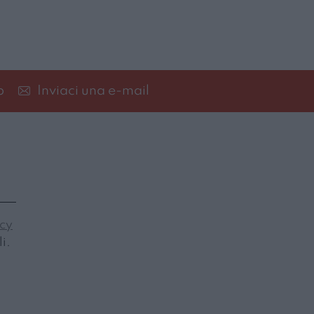
p
Inviaci una e-mail
icy
i.