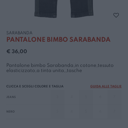
SARABANDA
PANTALONE BIMBO SARABANDA
€ 36,00
Pantalone bimbo Sarabanda,in cotone,tessuto
elasticizzato,a tinta unita,,tasche
GUIDA ALLE TAGLIE
3
4
5
6
7
JEANS
3
4
5
6
7
NERO