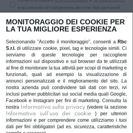
Ho letto e capisco
la privacy policy
e
la cookie policy
e acconsento al trattamento dei miei dati personali.
Iscriviti
MONITORAGGIO DEI COOKIE PER
LA TUA MIGLIORE ESPERIENZA
Selezionando "Accetto il monitoraggio", consenti a
Rbc
S.r.l.
di utilizzare cookie, pixel, tag e tecnologie simili. Ci
SERVIZIO CLIENTI
serviamo di queste tecnologie per raccogliere
informazioni sul dispositivo e sul browser da te utilizzati
ACCOUNT
al fine di monitorare la tua attività per scopi di marketing e
funzionali, quali ad esempio la visualizzazione di
annunci personalizzati e il miglioramento del sito. La
CORPORATE
nostra azienda può condividere tali dati con terzi, ivi
inclusi partner pubblicitari sui social media quali Google,
INFORMAZIONI LEGALI
Facebook e Instagram per fini di marketing. Consulta la
nostra
Informativa sulla privacy
(vedere la sezione
Informativa sull'uso dei cookie
) per ulteriori
SEGUICI
informazioni e per comprendere come utilizziamo i tuoi
dati per fini obbligatori (ad es. sicurezza, caratteristiche