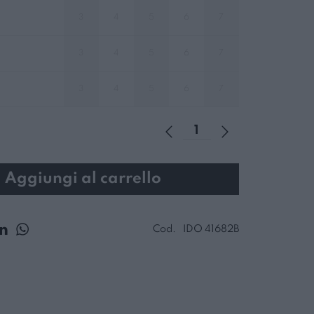
3
4
5
6
7
3
4
5
6
7
3
4
5
6
7
Aggiungi al carrello
Cod.
IDO 41682B