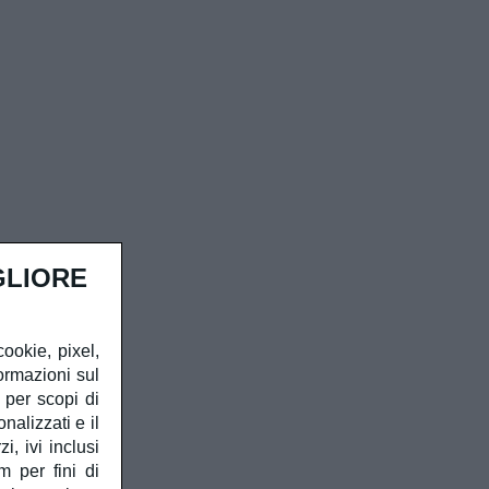
GLIORE
cookie, pixel,
ormazioni sul
à per scopi di
alizzati e il
, ivi inclusi
m per fini di