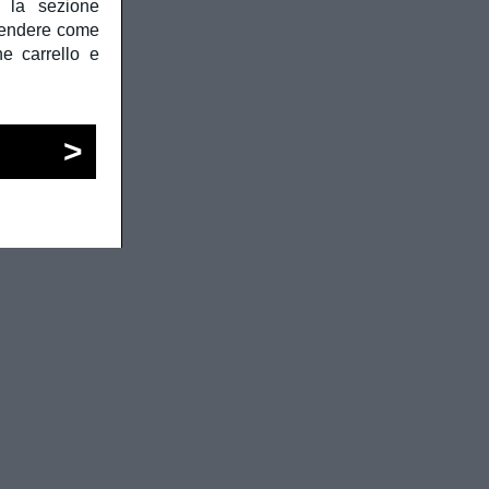
e la sezione
prendere come
he carrello e