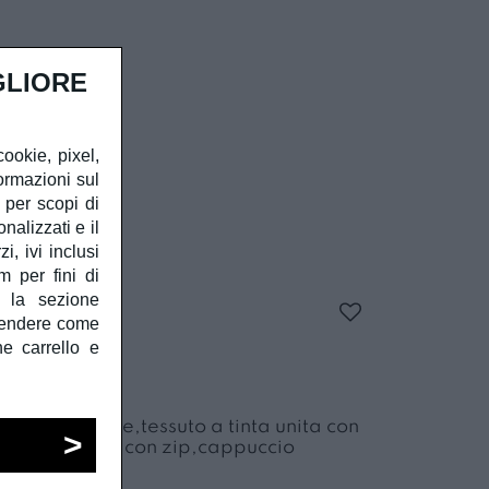
GLIORE
cookie, pixel,
ormazioni sul
à per scopi di
alizzati e il
, ivi inclusi
m per fini di
e la sezione
prendere come
MBA IDO
he carrello e
Ido,in cootne,tessuto a tinta unita con
davanti,aperta con zip,cappuccio