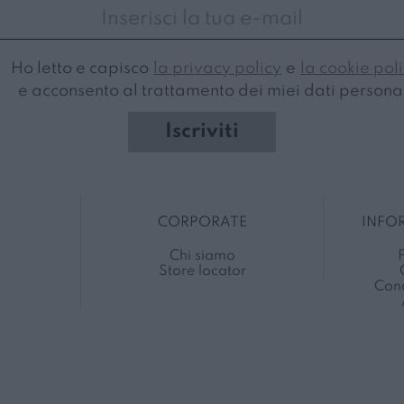
Ho letto e capisco
la privacy policy
e
la cookie pol
e acconsento al trattamento dei miei dati personal
Iscriviti
CORPORATE
INFO
Chi siamo
P
Store locator
Cond