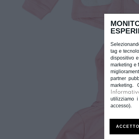
MONITO
ESPERI
Selezionando
tag e tecnolo
dispositivo e
marketing e f
miglioramento
partner pubb
marketing. 
Informativ
utilizziamo i
accesso).
ACCETTO