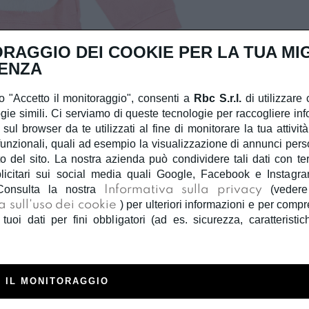
RAGGIO DEI COOKIE PER LA TUA MI
ENZA
 "Accetto il monitoraggio", consenti a
Rbc S.r.l.
di utilizzare 
gie simili. Ci serviamo di queste tecnologie per raccogliere inf
 sul browser da te utilizzati al fine di monitorare la tua attivit
unzionali, quali ad esempio la visualizzazione di annunci person
 del sito. La nostra azienda può condividere tali dati con terzi
licitari sui social media quali Google, Facebook e Instagra
Consulta la nostra
Informativa sulla privacy
(veder
IDO
a sull'uso dei cookie
) per ulteriori informazioni e per com
FELPA BI
 tuoi dati per fini obbligatori (ad es. sicurezza, caratteristic
€ 42,00
Felpa bimba 
 IL MONITORAGGIO
starss sul 