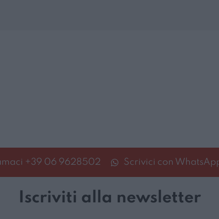
amaci
+39 06 9628502
Scrivici con WhatsAp
Iscriviti alla newsletter