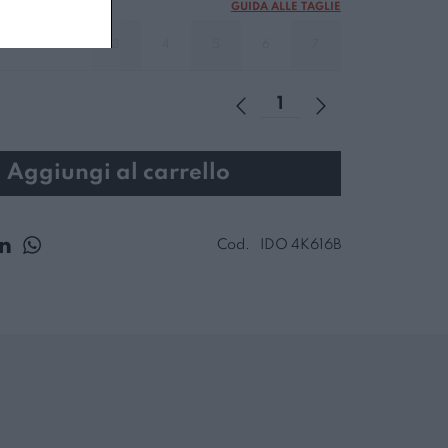
GUIDA ALLE TAGLIE
3
4
5
6
7
Aggiungi al carrello
Cod.
IDO 4K616B