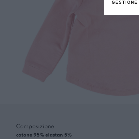
GESTIONE
Composizione
cotone 95% elastan 5%