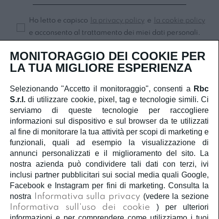
Ho letto e capisco
la privacy policy
e
la cookie policy
e acconsento al trattamento dei miei dati personali.
Iscriviti
MONITORAGGIO DEI COOKIE PER
LA TUA MIGLIORE ESPERIENZA
Selezionando "Accetto il monitoraggio", consenti a
Rbc
S.r.l.
di utilizzare cookie, pixel, tag e tecnologie simili. Ci
SERVIZIO CLIENTI
serviamo di queste tecnologie per raccogliere
informazioni sul dispositivo e sul browser da te utilizzati
ACCOUNT
al fine di monitorare la tua attività per scopi di marketing e
funzionali, quali ad esempio la visualizzazione di
annunci personalizzati e il miglioramento del sito. La
CORPORATE
nostra azienda può condividere tali dati con terzi, ivi
inclusi partner pubblicitari sui social media quali Google,
INFORMAZIONI LEGALI
Facebook e Instagram per fini di marketing. Consulta la
nostra
Informativa sulla privacy
(vedere la sezione
Informativa sull'uso dei cookie
) per ulteriori
SEGUICI
informazioni e per comprendere come utilizziamo i tuoi