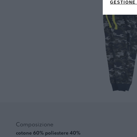
GESTIONE
Composizione
cotone 60% poliestere 40%