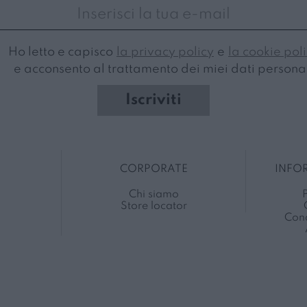
Ho letto e capisco
la privacy policy
e
la cookie pol
e acconsento al trattamento dei miei dati personal
Iscriviti
CORPORATE
INFO
Chi siamo
P
Store locator
Cond