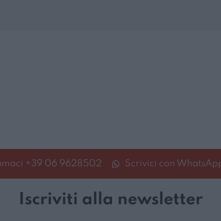
amaci
+39 06 9628502
Scrivici con WhatsAp
Iscriviti alla newsletter