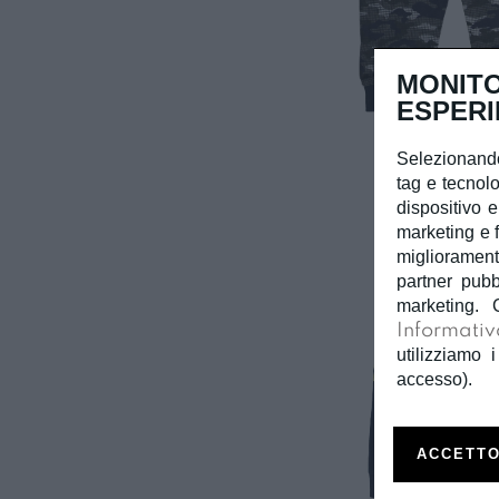
MONITO
ESPERI
Selezionando
tag e tecnolo
dispositivo e
marketing e f
miglioramento
partner pubb
marketing. 
Informativ
utilizziamo i
accesso).
ACCETTO