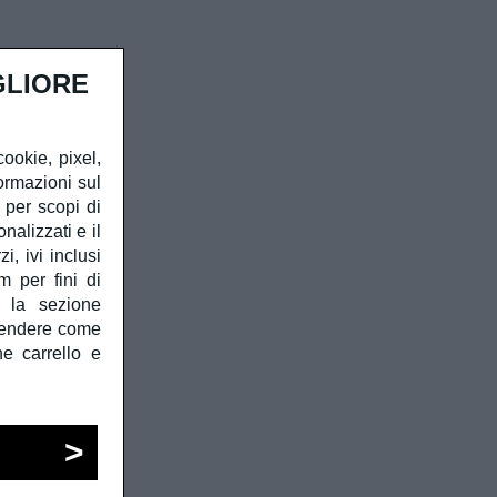
GLIORE
cookie, pixel,
ormazioni sul
à per scopi di
alizzati e il
, ivi inclusi
m per fini di
e la sezione
prendere come
he carrello e