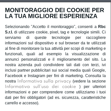
Iscriviti
MONITORAGGIO DEI COOKIE PER
LA TUA MIGLIORE ESPERIENZA
Selezionando "Accetto il monitoraggio", consenti a
Rbc
S.r.l.
di utilizzare cookie, pixel, tag e tecnologie simili. Ci
SERVIZIO CLIENTI
serviamo di queste tecnologie per raccogliere
informazioni sul dispositivo e sul browser da te utilizzati
ACCOUNT
al fine di monitorare la tua attività per scopi di marketing e
funzionali, quali ad esempio la visualizzazione di
annunci personalizzati e il miglioramento del sito. La
CORPORATE
nostra azienda può condividere tali dati con terzi, ivi
inclusi partner pubblicitari sui social media quali Google,
INFORMAZIONI LEGALI
Facebook e Instagram per fini di marketing. Consulta la
nostra
Informativa sulla privacy
(vedere la sezione
Informativa sull'uso dei cookie
) per ulteriori
SEGUICI
informazioni e per comprendere come utilizziamo i tuoi
dati per fini obbligatori (ad es. sicurezza, caratteristiche
carrello e accesso).
Â©2020
Rbc S.r.l.