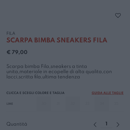
FILA
SCARPA BIMBA SNEAKERS FILA
€ 79,00
Scarpa bimba Fila,sneakers a tinta
unita,materiale in ecopelle di alta qualita,con
lacci,scritta fila,ultima tendenza
GUIDA ALLE TAGLIE
30
31
32
33
34
35
LIME
Quantità