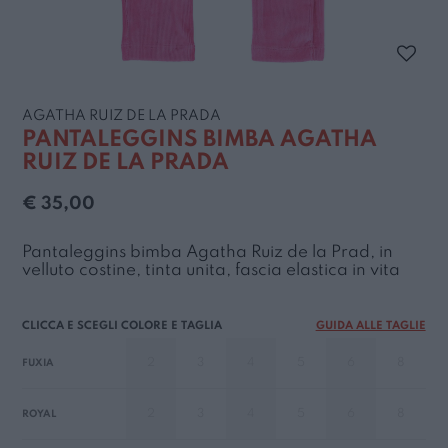
AGATHA RUIZ DE LA PRADA
PANTALEGGINS BIMBA AGATHA
RUIZ DE LA PRADA
€ 35,00
Pantaleggins bimba Agatha Ruiz de la Prad, in
velluto costine, tinta unita, fascia elastica in vita
GUIDA ALLE TAGLIE
2
3
4
5
6
8
FUXIA
2
3
4
5
6
8
ROYAL