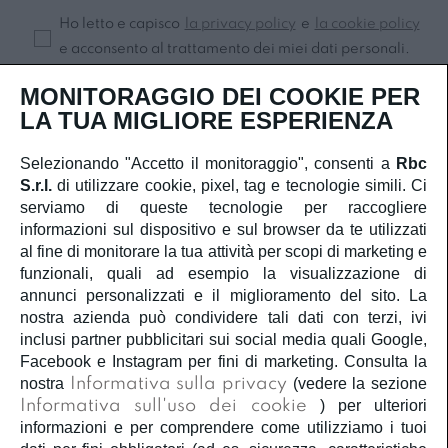
Ho letto e capisco
la privacy policy
e
la cookie policy
e acconsento al trattamento dei miei dati personali.
Iscriviti
MONITORAGGIO DEI COOKIE PER
LA TUA MIGLIORE ESPERIENZA
Selezionando "Accetto il monitoraggio", consenti a
Rbc
S.r.l.
di utilizzare cookie, pixel, tag e tecnologie simili. Ci
SERVIZIO CLIENTI
serviamo di queste tecnologie per raccogliere
informazioni sul dispositivo e sul browser da te utilizzati
ACCOUNT
al fine di monitorare la tua attività per scopi di marketing e
funzionali, quali ad esempio la visualizzazione di
annunci personalizzati e il miglioramento del sito. La
CORPORATE
nostra azienda può condividere tali dati con terzi, ivi
inclusi partner pubblicitari sui social media quali Google,
INFORMAZIONI LEGALI
Facebook e Instagram per fini di marketing. Consulta la
nostra
Informativa sulla privacy
(vedere la sezione
Informativa sull'uso dei cookie
) per ulteriori
SEGUICI
informazioni e per comprendere come utilizziamo i tuoi