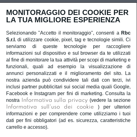
Iscriviti
MONITORAGGIO DEI COOKIE PER
LA TUA MIGLIORE ESPERIENZA
Selezionando "Accetto il monitoraggio", consenti a
Rbc
S.r.l.
di utilizzare cookie, pixel, tag e tecnologie simili. Ci
SERVIZIO CLIENTI
serviamo di queste tecnologie per raccogliere
informazioni sul dispositivo e sul browser da te utilizzati
ACCOUNT
al fine di monitorare la tua attività per scopi di marketing e
funzionali, quali ad esempio la visualizzazione di
annunci personalizzati e il miglioramento del sito. La
CORPORATE
nostra azienda può condividere tali dati con terzi, ivi
inclusi partner pubblicitari sui social media quali Google,
INFORMAZIONI LEGALI
Facebook e Instagram per fini di marketing. Consulta la
nostra
Informativa sulla privacy
(vedere la sezione
Informativa sull'uso dei cookie
) per ulteriori
SEGUICI
informazioni e per comprendere come utilizziamo i tuoi
dati per fini obbligatori (ad es. sicurezza, caratteristiche
carrello e accesso).
Â©2020
Rbc S.r.l.