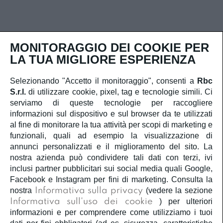
MONITORAGGIO DEI COOKIE PER
LA TUA MIGLIORE ESPERIENZA
Selezionando "Accetto il monitoraggio", consenti a
Rbc
Contatti rapidi
S.r.l.
di utilizzare cookie, pixel, tag e tecnologie simili. Ci
serviamo di queste tecnologie per raccogliere
Iscriviti alla newsletter
informazioni sul dispositivo e sul browser da te utilizzati
al fine di monitorare la tua attività per scopi di marketing e
funzionali, quali ad esempio la visualizzazione di
annunci personalizzati e il miglioramento del sito. La
nostra azienda può condividere tali dati con terzi, ivi
inclusi partner pubblicitari sui social media quali Google,
Ho letto e capisco
la privacy policy
e
la cookie policy
Facebook e Instagram per fini di marketing. Consulta la
e acconsento al trattamento dei miei dati personali.
nostra
Informativa sulla privacy
(vedere la sezione
Informativa sull'uso dei cookie
) per ulteriori
Iscriviti
informazioni e per comprendere come utilizziamo i tuoi