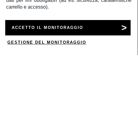
dati per fini obbligatori (ad es. sicurezza, caratteristiche
carrello e accesso).
SERVIZIO CLIENTI
ACCETTO IL MONITORAGGIO
ACCOUNT
GESTIONE DEL MONITORAGGIO
0
CORPORATE
INFORMAZIONI LEGALI
SEGUICI
Â©2020
Rbc S.r.l.
P.IVA 05522061000
a medula web release