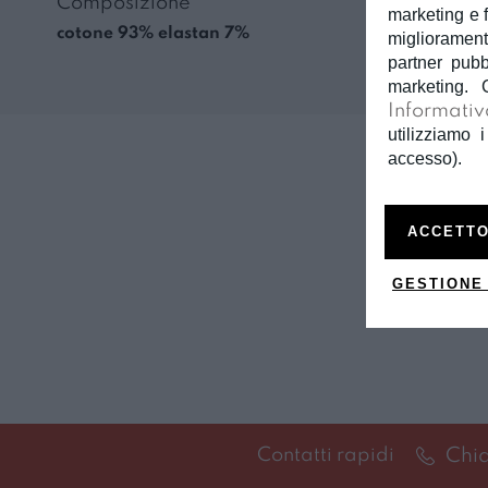
Composizione
marketing e f
cotone 93% elastan 7%
miglioramento
partner pubb
marketing. 
Informativ
utilizziamo i
accesso).
ACCETTO
GESTIONE
Chi
Contatti rapidi