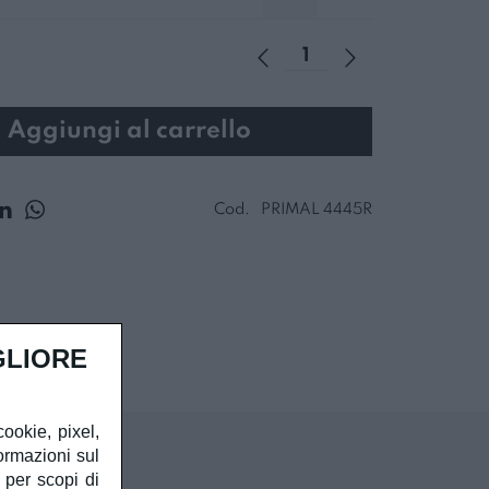
Aggiungi al carrello
Cod.
PRIMAL 4445R
GLIORE
cookie, pixel,
ormazioni sul
à per scopi di