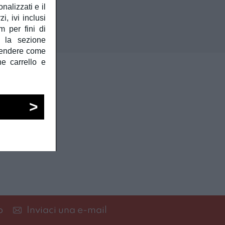
alizzati e il
, ivi inclusi
m per fini di
e la sezione
prendere come
he carrello e
p
Inviaci una e-mail