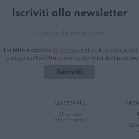
Iscriviti alla newsletter
Ho letto e capisco
la privacy policy
e
la cookie pol
e acconsento al trattamento dei miei dati personal
Iscriviti
CORPORATE
INFO
Chi siamo
P
Store locator
Cond