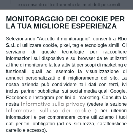
e acconsento al trattamento dei miei dati personali.
Iscriviti
MONITORAGGIO DEI COOKIE PER
LA TUA MIGLIORE ESPERIENZA
Selezionando "Accetto il monitoraggio", consenti a
Rbc
S.r.l.
di utilizzare cookie, pixel, tag e tecnologie simili. Ci
SERVIZIO CLIENTI
serviamo di queste tecnologie per raccogliere
informazioni sul dispositivo e sul browser da te utilizzati
ACCOUNT
al fine di monitorare la tua attività per scopi di marketing e
funzionali, quali ad esempio la visualizzazione di
annunci personalizzati e il miglioramento del sito. La
CORPORATE
nostra azienda può condividere tali dati con terzi, ivi
inclusi partner pubblicitari sui social media quali Google,
INFORMAZIONI LEGALI
Facebook e Instagram per fini di marketing. Consulta la
nostra
Informativa sulla privacy
(vedere la sezione
Informativa sull'uso dei cookie
) per ulteriori
SEGUICI
informazioni e per comprendere come utilizziamo i tuoi
dati per fini obbligatori (ad es. sicurezza, caratteristiche
carrello e accesso).