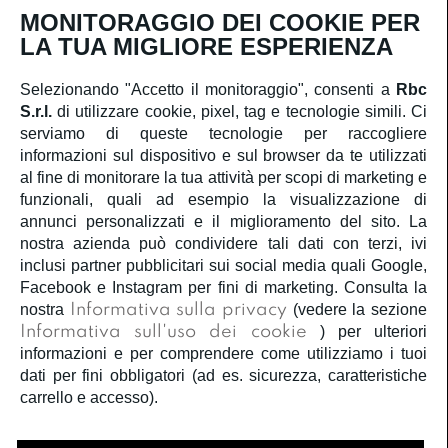
Iscriviti
MONITORAGGIO DEI COOKIE PER
LA TUA MIGLIORE ESPERIENZA
Selezionando "Accetto il monitoraggio", consenti a
Rbc
S.r.l.
di utilizzare cookie, pixel, tag e tecnologie simili. Ci
SERVIZIO CLIENTI
serviamo di queste tecnologie per raccogliere
informazioni sul dispositivo e sul browser da te utilizzati
ACCOUNT
al fine di monitorare la tua attività per scopi di marketing e
funzionali, quali ad esempio la visualizzazione di
annunci personalizzati e il miglioramento del sito. La
CORPORATE
nostra azienda può condividere tali dati con terzi, ivi
inclusi partner pubblicitari sui social media quali Google,
INFORMAZIONI LEGALI
Facebook e Instagram per fini di marketing. Consulta la
nostra
Informativa sulla privacy
(vedere la sezione
Informativa sull'uso dei cookie
) per ulteriori
SEGUICI
informazioni e per comprendere come utilizziamo i tuoi
dati per fini obbligatori (ad es. sicurezza, caratteristiche
carrello e accesso).
Â©2020
Rbc S.r.l.