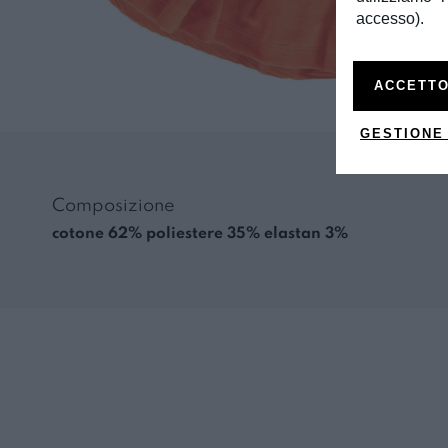
accesso).
ACCETTO
GESTIONE
Composizione
cotone 62% poliestere 35% elastan 3%