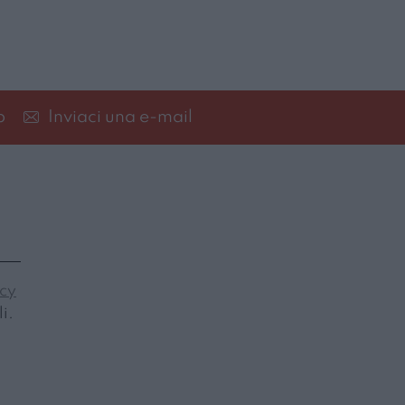
p
Inviaci una e-mail
icy
i.