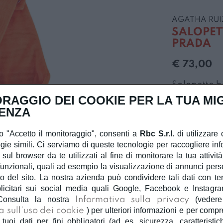
AGATHA RUI
SALOPET
PRADA
€ 73,00
Salopette b
velluto a co
RAGGIO DEI COOKIE PER LA TUA MI
gonna, ricam
ENZA
 "Accetto il monitoraggio", consenti a
Rbc S.r.l.
di utilizzare 
gie simili. Ci serviamo di queste tecnologie per raccogliere inf
ARANCIONE
 sul browser da te utilizzati al fine di monitorare la tua attivit
unzionali, quali ad esempio la visualizzazione di annunci person
Quantità
 del sito. La nostra azienda può condividere tali dati con terzi
licitari sui social media quali Google, Facebook e Instagra
Consulta la nostra
Informativa sulla privacy
(veder
a sull'uso dei cookie
) per ulteriori informazioni e per com
 tuoi dati per fini obbligatori (ad es. sicurezza, caratteristic