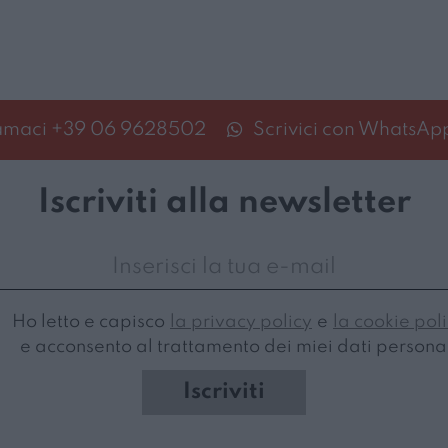
amaci
+39 06 9628502
Scrivici con WhatsAp
Iscriviti alla newsletter
Ho letto e capisco
la privacy policy
e
la cookie pol
e acconsento al trattamento dei miei dati personal
Iscriviti