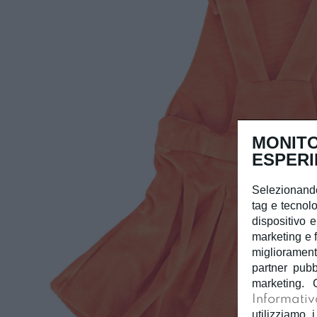
MONITO
ESPERI
Selezionando
tag e tecnolo
dispositivo e
marketing e f
miglioramento
partner pubb
marketing. 
Informativ
utilizziamo i