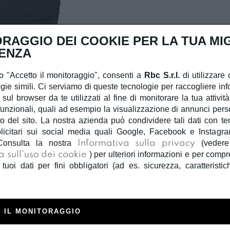
RAGGIO DEI COOKIE PER LA TUA MI
ENZA
 "Accetto il monitoraggio", consenti a
Rbc S.r.l.
di utilizzare 
gie simili. Ci serviamo di queste tecnologie per raccogliere inf
 sul browser da te utilizzati al fine di monitorare la tua attivit
unzionali, quali ad esempio la visualizzazione di annunci person
 del sito. La nostra azienda può condividere tali dati con terzi
licitari sui social media quali Google, Facebook e Instagra
SARABANDA
Consulta la nostra
Informativa sulla privacy
(veder
PANTATU
a sull'uso dei cookie
) per ulteriori informazioni e per com
 tuoi dati per fini obbligatori (ad es. sicurezza, caratteristic
€ 21,00
Pantatuta b
elasticizzato
gamba
 IL MONITORAGGIO