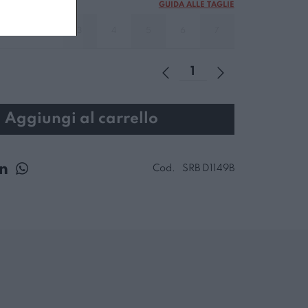
GUIDA ALLE TAGLIE
3
4
5
6
7
Aggiungi al carrello
Cod.
SRB D1149B