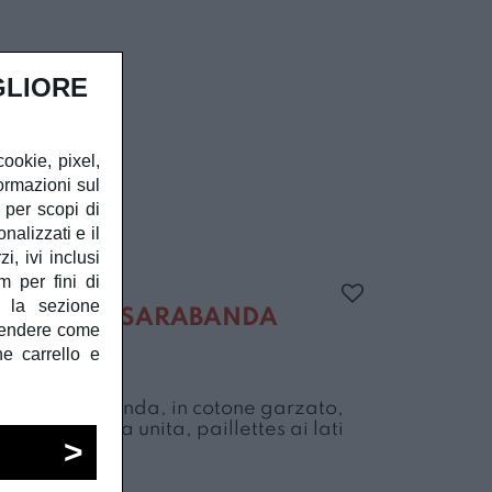
GLIORE
cookie, pixel,
ormazioni sul
à per scopi di
alizzati e il
, ivi inclusi
m per fini di
e la sezione
TA BIMBA SARABANDA
prendere come
he carrello e
imba Sarabanda, in cotone garzato,
, polsini, tinta unita, paillettes ai lati