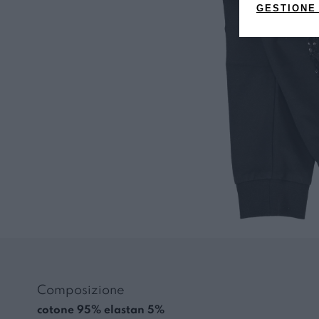
GESTIONE
Composizione
cotone 95% elastan 5%