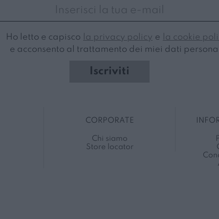
Ho letto e capisco
la privacy policy
e
la cookie pol
e acconsento al trattamento dei miei dati personal
Iscriviti
CORPORATE
INFO
Chi siamo
P
Store locator
Cond