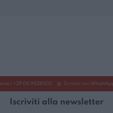
amaci
+39 06 9628502
Scrivici con WhatsAp
Iscriviti alla newsletter