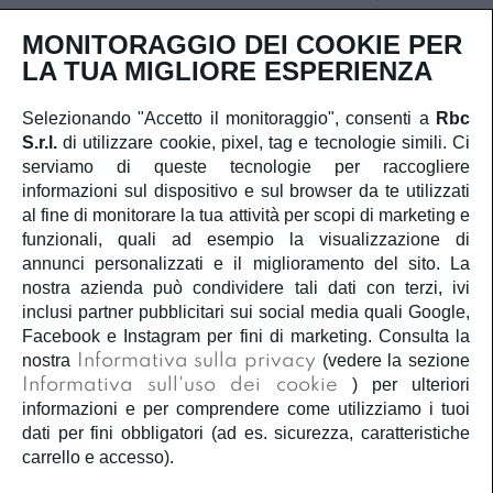
Iscriviti
MONITORAGGIO DEI COOKIE PER
LA TUA MIGLIORE ESPERIENZA
Selezionando "Accetto il monitoraggio", consenti a
Rbc
S.r.l.
di utilizzare cookie, pixel, tag e tecnologie simili. Ci
SERVIZIO CLIENTI
serviamo di queste tecnologie per raccogliere
informazioni sul dispositivo e sul browser da te utilizzati
ACCOUNT
al fine di monitorare la tua attività per scopi di marketing e
funzionali, quali ad esempio la visualizzazione di
annunci personalizzati e il miglioramento del sito. La
CORPORATE
nostra azienda può condividere tali dati con terzi, ivi
inclusi partner pubblicitari sui social media quali Google,
INFORMAZIONI LEGALI
Facebook e Instagram per fini di marketing. Consulta la
nostra
Informativa sulla privacy
(vedere la sezione
Informativa sull'uso dei cookie
) per ulteriori
SEGUICI
informazioni e per comprendere come utilizziamo i tuoi
dati per fini obbligatori (ad es. sicurezza, caratteristiche
carrello e accesso).
Â©2020
Rbc S.r.l.