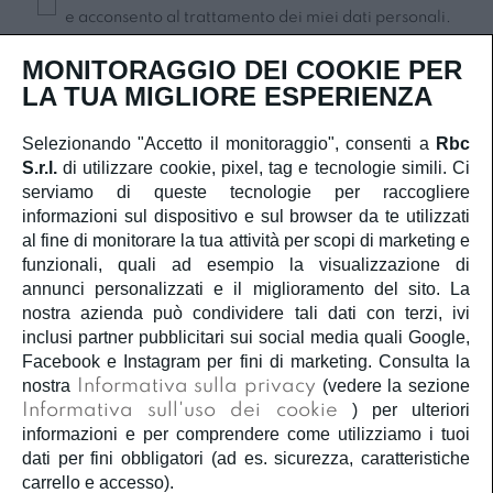
e acconsento al trattamento dei miei dati personali.
Iscriviti
MONITORAGGIO DEI COOKIE PER
LA TUA MIGLIORE ESPERIENZA
Selezionando "Accetto il monitoraggio", consenti a
Rbc
S.r.l.
di utilizzare cookie, pixel, tag e tecnologie simili. Ci
SERVIZIO CLIENTI
serviamo di queste tecnologie per raccogliere
informazioni sul dispositivo e sul browser da te utilizzati
ACCOUNT
al fine di monitorare la tua attività per scopi di marketing e
funzionali, quali ad esempio la visualizzazione di
annunci personalizzati e il miglioramento del sito. La
CORPORATE
nostra azienda può condividere tali dati con terzi, ivi
inclusi partner pubblicitari sui social media quali Google,
INFORMAZIONI LEGALI
Facebook e Instagram per fini di marketing. Consulta la
nostra
Informativa sulla privacy
(vedere la sezione
Informativa sull'uso dei cookie
) per ulteriori
SEGUICI
informazioni e per comprendere come utilizziamo i tuoi
dati per fini obbligatori (ad es. sicurezza, caratteristiche
carrello e accesso).