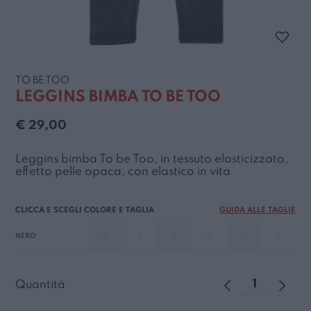
TO BE TOO
LEGGINS BIMBA TO BE TOO
€ 29,00
Leggins bimba To be Too, in tessuto elasticizzato,
effetto pelle opaca, con elastico in vita
GUIDA ALLE TAGLIE
3
4
5
6
7
8
NERO
Quantità