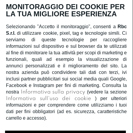
Iscriviti
MONITORAGGIO DEI COOKIE PER
LA TUA MIGLIORE ESPERIENZA
Selezionando "Accetto il monitoraggio", consenti a
Rbc
S.r.l.
di utilizzare cookie, pixel, tag e tecnologie simili. Ci
SERVIZIO CLIENTI
serviamo di queste tecnologie per raccogliere
informazioni sul dispositivo e sul browser da te utilizzati
ACCOUNT
al fine di monitorare la tua attività per scopi di marketing e
funzionali, quali ad esempio la visualizzazione di
annunci personalizzati e il miglioramento del sito. La
CORPORATE
nostra azienda può condividere tali dati con terzi, ivi
inclusi partner pubblicitari sui social media quali Google,
INFORMAZIONI LEGALI
Facebook e Instagram per fini di marketing. Consulta la
nostra
Informativa sulla privacy
(vedere la sezione
Informativa sull'uso dei cookie
) per ulteriori
SEGUICI
informazioni e per comprendere come utilizziamo i tuoi
dati per fini obbligatori (ad es. sicurezza, caratteristiche
carrello e accesso).
Â©2020
Rbc S.r.l.