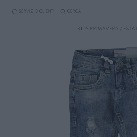
SERVIZIO CLIENTI
CERCA
KIDS PRIMAVERA / ESTA
A-C
Tutti i prodotti
Neonata 0-30 mesi
Neonata 0-30 mesi
Neonato 0-30 mesi
Neonato 0-30 mesi
D-F
ARTIGLI
Accessori
Accessori
Accessori
Accessori
Accessori
DIMENSIONE DANZA
ASPEN POLO CLUB
Giubbini, giacche e gilet
Completi e tute
Completi e tute
Bermuda
Bermuda
DISCLAIMER
BETTY FLY
Completi, tute e vestiti
Costumi e teli mare
Costumi e teli mare
Completi e tute
Completi e tute
DROP SEASON 2
CALVIN KLEIN
Felpe, maglie e camicie
Felpe maglie e camicie
Felpe maglie e camicie
Costumi e teli mare
Costumi e teli mare
DUCATI
COUNTY OF MILAN
Gonne e shorts
Gonne e shorts
Giubbini giacche e gilet
Felpe maglie e camicie
Felpe maglie e camicie
ELISABETTA FRANCHI
Pantaloni e leggings
Giubbini giacche e gilet
Pagliaccetti e tutine
Giubbini giacche e gilet
Giubbini giacche e gilet
EVERLAST
Pagliaccetti e tutine
Pantaloni e leggings
Pagliaccetti e tutine
Pagliaccetti e tutine
FILA
Pantaloni e leggings
Shorts e gonne
Pantaloni e jeans
Pantaloni e jeans
FRANKLIN&MARSHAL
T-Shirts polo e canotte
T-shirts polo e canotte
T-Shirts polo e canotte
T-shirts polo e canotte
Vestiti e completi
Vestiti e completi
Vestiti e completi
Vestiti e completi
Tutti i prodotti
Tutti i prodotti
Tutti i prodotti
Tutti i prodotti