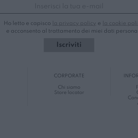
Ho letto e capisco
la privacy policy
e
la cookie pol
e acconsento al trattamento dei miei dati personal
Iscriviti
CORPORATE
INFO
Chi siamo
P
Store locator
Cond