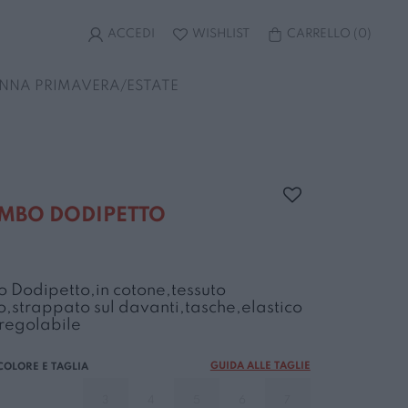
ACCEDI
WISHLIST
CARRELLO
(
0
)
NNA PRIMAVERA/ESTATE
Ragazza 8-16 anni
Ragazza 8-16 anni
P-Z
Ragazzo 8-16 anni
Ragazzo 8-16 anni
Accessori
Accessori
PYREX
Accessori
Accessori
ACE
Completi e tute
Completi e tute
PUMA
Bermuda
Bermuda
Costumi e teli mare
Costumi e teli mare
REFRIGIWEAR
Completi e tute
Completi e tute
IMBO DODIPETTO
Felpe maglie e camicie
Felpe maglie e camicie
REPLAY
Costumi e teli mare
Costumi e teli mare
Giubbini giacche e gilet
Giubbini giacche e gilet
RICHMOND
Felpe maglie e camicie
Felpe maglie e camicie
Pantaloni e leggings
Pantaloni e leggings
ROY ROGER'S
Giubbini giacche e gilet
Giubbini giacche e gilet
Shorts e gonne
Shorts e gonne
SARABANDA
Pantaloni e jeans
Pantaloni e jeans
 Dodipetto,in cotone,tessuto
o,strappato sul davanti,tasche,elastico
T-Shirts polo e canotte
T-shirts polo e canotte
SUNS
T-Shirts polo e canotte
T-shirt polo e canotte
 regolabile
Vestiti e completi
Vestiti e completi
TO BE TOO
Vestiti e completi
Tutti i prodotti
TOMMY HILFIGER
Tutti i prodotti
Tutti i prodotti
Tutti i prodotti
GUIDA ALLE TAGLIE
Y-CLU'
3
4
5
6
7