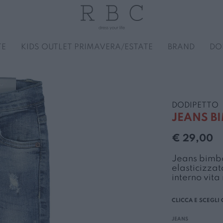
TE
KIDS OUTLET PRIMAVERA/ESTATE
BRAND
DO
Bambina 3-7 anni
Bambina 3-7 anni
G-L
Bambino 3-7 anni
Bambino 3-7 anni
M-O
Accessori
Accessori
GOCCE DI MARE
Accessori
Accessori
MAYORAL
Completi e tute
Completi e tute
GUESS
Bermuda
Bermuda
MANILA GR
DODIPETTO
Costumi e teli mare
Costumi e teli mare
HINNOMINATE
Completi e tute
Completi e tute
MET
JEANS B
Felpe maglie e camicie
Felpe maglie e camicie
ICON
Costumi e teli mare
Costumi e teli mare
NAME IT
Giubbini giacche e gilet
Giubbini giacche e gilet
IDO
Felpe maglie e camicie
Felpe maglie e camicie
ONLY
€ 29,00
Pantaloni e leggings
Pantaloni e leggings
KAOS
Giubbini giacche e gilet
Giubbini giacche e gilet
Shorts e gonne
Shorts e gonne
JACK & JONES
Pantaloni e jeans
Pantaloni e jeans
Jeans bimbo
elasticizzat
L
T-Shirts polo e canotte
T-shirts polo e canotte
JECKERSON
T-Shirts polo e canotte
T-shirts polo e canotte
interno vita
Vestiti e completi
Vestiti e completi
LA MARTINA
Vestiti e completi
Vestiti e completi
LEVI'S
Tutti i prodotti
Tutti i prodotti
Tutti i prodotti
Tutti i prodotti
JEANS