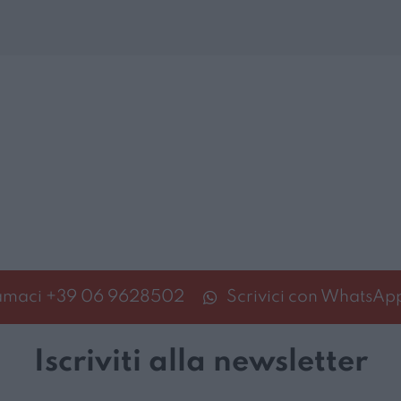
amaci
+39 06 9628502
Scrivici con WhatsAp
Iscriviti alla newsletter