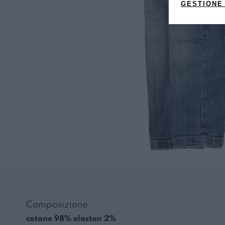
GESTIONE
Composizione
cotone 98% elastan 2%