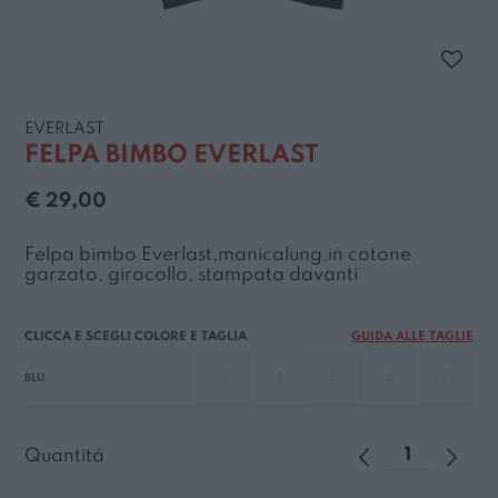
EVERLAST
FELPA BIMBO EVERLAST
€ 29,00
Felpa bimbo Everlast,manicalung,in cotone
garzato, girocollo, stampata davanti
GUIDA ALLE TAGLIE
3
4
5
6
7
BLU
Quantità