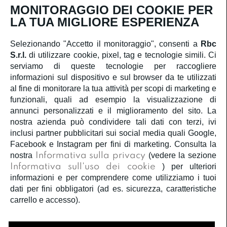
MONITORAGGIO DEI COOKIE PER
Iscriviti
LA TUA MIGLIORE ESPERIENZA
Selezionando "Accetto il monitoraggio", consenti a
Rbc
S.r.l.
di utilizzare cookie, pixel, tag e tecnologie simili. Ci
SERVIZIO CLIENTI
serviamo di queste tecnologie per raccogliere
informazioni sul dispositivo e sul browser da te utilizzati
ACCOUNT
al fine di monitorare la tua attività per scopi di marketing e
funzionali, quali ad esempio la visualizzazione di
annunci personalizzati e il miglioramento del sito. La
CORPORATE
nostra azienda può condividere tali dati con terzi, ivi
inclusi partner pubblicitari sui social media quali Google,
Facebook e Instagram per fini di marketing. Consulta la
INFORMAZIONI LEGALI
nostra
Informativa sulla privacy
(vedere la sezione
Informativa sull'uso dei cookie
) per ulteriori
SEGUICI
informazioni e per comprendere come utilizziamo i tuoi
dati per fini obbligatori (ad es. sicurezza, caratteristiche
carrello e accesso).
Â©2020
Rbc S.r.l.