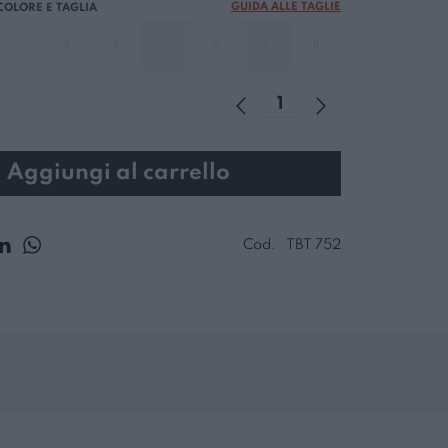
GUIDA ALLE TAGLIE
3
4
5
6
7
8
Aggiungi al carrello
Cod.
TBT 752