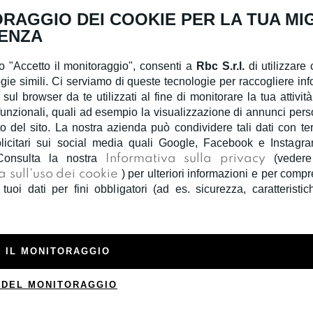
RAGGIO DEI COOKIE PER LA TUA MI
ENZA
 "Accetto il monitoraggio", consenti a
Rbc S.r.l.
di utilizzare 
gie simili. Ci serviamo di queste tecnologie per raccogliere inf
 sul browser da te utilizzati al fine di monitorare la tua attivit
unzionali, quali ad esempio la visualizzazione di annunci person
 del sito. La nostra azienda può condividere tali dati con terzi
licitari sui social media quali Google, Facebook e Instagra
Consulta la nostra
Informativa sulla privacy
(veder
a sull'uso dei cookie
) per ulteriori informazioni e per com
TO BE TOO
 tuoi dati per fini obbligatori (ad es. sicurezza, caratteristic
FELPA BI
€ 39,00
 IL MONITORAGGIO
Felpa bimba
coone, giroco
 DEL MONITORAGGIO
petto