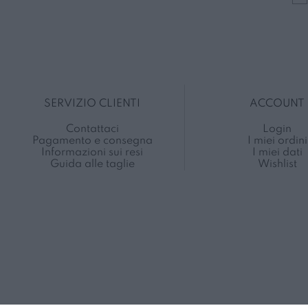
SERVIZIO CLIENTI
ACCOUNT
Contattaci
Login
Pagamento e consegna
I miei ordini
Informazioni sui resi
I miei dati
Guida alle taglie
Wishlist