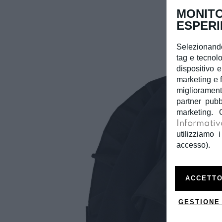
MONITO
ESPERI
Selezionando
tag e tecnolo
dispositivo e
marketing e f
miglioramento
partner pubb
marketing. 
Informativ
utilizziamo i
accesso).
ACCETTO
GESTIONE