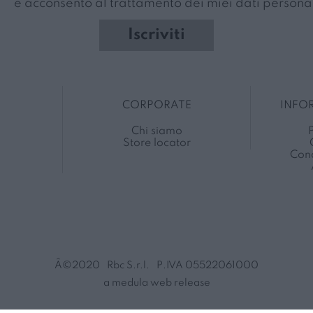
e acconsento al trattamento dei miei dati personal
Iscriviti
CORPORATE
INFO
Chi siamo
P
Store locator
Cond
Â©2020
Rbc S.r.l.
P.IVA 05522061000
a medula web release