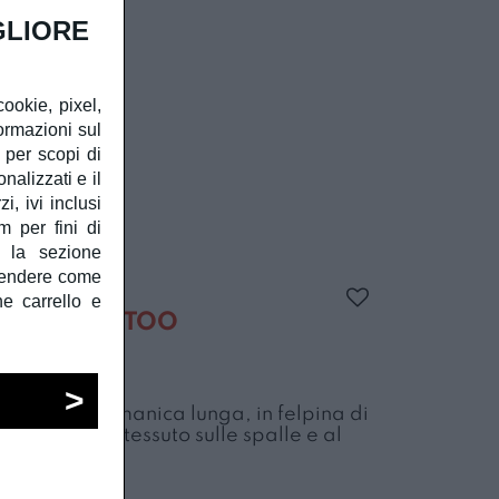
GLIORE
cookie, pixel,
ormazioni sul
à per scopi di
alizzati e il
, ivi inclusi
m per fini di
e la sezione
prendere come
he carrello e
MBA TO BE TOO
 To be Too, manica lunga, in felpina di
llo, voilà in tessuto sulle spalle e al