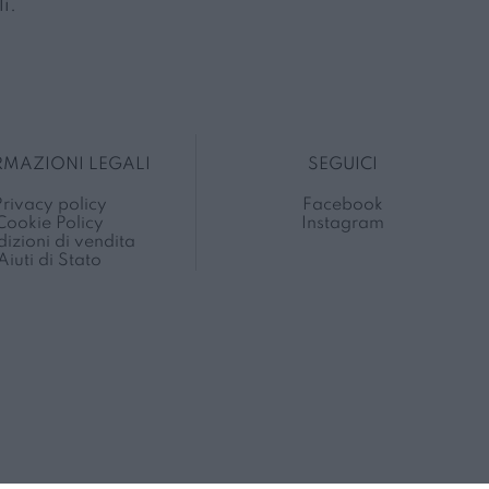
i.
RMAZIONI LEGALI
SEGUICI
rivacy policy
Facebook
Cookie Policy
Instagram
izioni di vendita
Aiuti di Stato