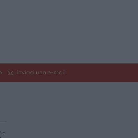
p
Inviaci una e-mail
icy