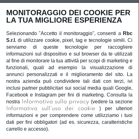
Iscriviti
MONITORAGGIO DEI COOKIE PER
LA TUA MIGLIORE ESPERIENZA
Selezionando "Accetto il monitoraggio", consenti a
Rbc
S.r.l.
di utilizzare cookie, pixel, tag e tecnologie simili. Ci
SERVIZIO CLIENTI
serviamo di queste tecnologie per raccogliere
informazioni sul dispositivo e sul browser da te utilizzati
ACCOUNT
al fine di monitorare la tua attività per scopi di marketing e
funzionali, quali ad esempio la visualizzazione di
annunci personalizzati e il miglioramento del sito. La
CORPORATE
nostra azienda può condividere tali dati con terzi, ivi
inclusi partner pubblicitari sui social media quali Google,
INFORMAZIONI LEGALI
Facebook e Instagram per fini di marketing. Consulta la
nostra
Informativa sulla privacy
(vedere la sezione
Informativa sull'uso dei cookie
) per ulteriori
SEGUICI
informazioni e per comprendere come utilizziamo i tuoi
dati per fini obbligatori (ad es. sicurezza, caratteristiche
carrello e accesso).
Â©2020
Rbc S.r.l.