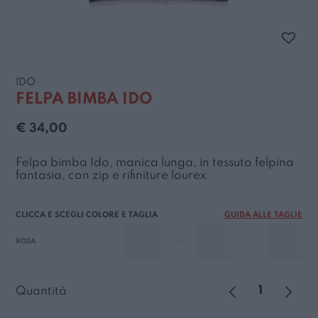
IDO
FELPA BIMBA IDO
€ 34,00
Felpa bimba Ido, manica lunga, in tessuto felpina
fantasia, con zip e rifiniture lourex
GUIDA ALLE TAGLIE
3
4
5
6
7
ROSA
Quantità