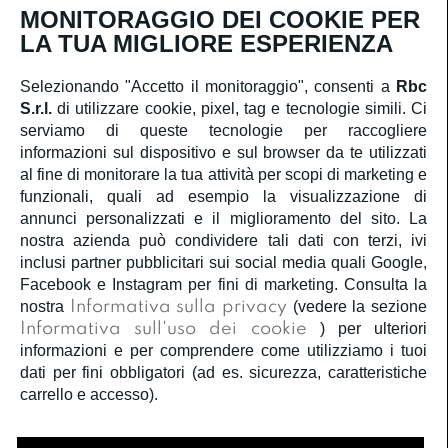
MONITORAGGIO DEI COOKIE PER
Iscriviti
LA TUA MIGLIORE ESPERIENZA
Selezionando "Accetto il monitoraggio", consenti a
Rbc
S.r.l.
di utilizzare cookie, pixel, tag e tecnologie simili. Ci
SERVIZIO CLIENTI
serviamo di queste tecnologie per raccogliere
informazioni sul dispositivo e sul browser da te utilizzati
ACCOUNT
al fine di monitorare la tua attività per scopi di marketing e
funzionali, quali ad esempio la visualizzazione di
annunci personalizzati e il miglioramento del sito. La
CORPORATE
nostra azienda può condividere tali dati con terzi, ivi
inclusi partner pubblicitari sui social media quali Google,
Facebook e Instagram per fini di marketing. Consulta la
INFORMAZIONI LEGALI
nostra
Informativa sulla privacy
(vedere la sezione
Informativa sull'uso dei cookie
) per ulteriori
SEGUICI
informazioni e per comprendere come utilizziamo i tuoi
dati per fini obbligatori (ad es. sicurezza, caratteristiche
carrello e accesso).
Â©2020
Rbc S.r.l.