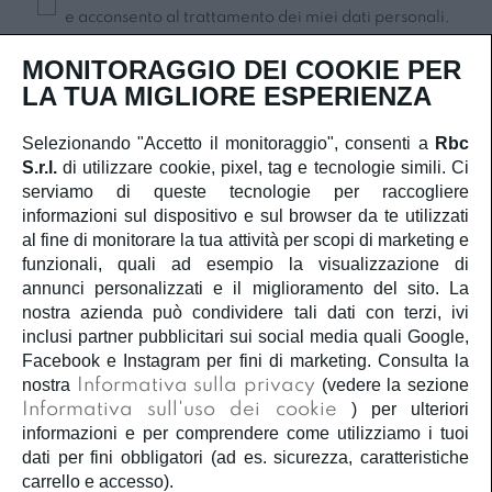
e acconsento al trattamento dei miei dati personali.
Iscriviti
MONITORAGGIO DEI COOKIE PER
LA TUA MIGLIORE ESPERIENZA
Selezionando "Accetto il monitoraggio", consenti a
Rbc
S.r.l.
di utilizzare cookie, pixel, tag e tecnologie simili. Ci
SERVIZIO CLIENTI
serviamo di queste tecnologie per raccogliere
informazioni sul dispositivo e sul browser da te utilizzati
ACCOUNT
al fine di monitorare la tua attività per scopi di marketing e
funzionali, quali ad esempio la visualizzazione di
annunci personalizzati e il miglioramento del sito. La
CORPORATE
nostra azienda può condividere tali dati con terzi, ivi
inclusi partner pubblicitari sui social media quali Google,
INFORMAZIONI LEGALI
Facebook e Instagram per fini di marketing. Consulta la
nostra
Informativa sulla privacy
(vedere la sezione
Informativa sull'uso dei cookie
) per ulteriori
SEGUICI
informazioni e per comprendere come utilizziamo i tuoi
dati per fini obbligatori (ad es. sicurezza, caratteristiche
carrello e accesso).