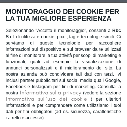
Iscriviti
MONITORAGGIO DEI COOKIE PER
LA TUA MIGLIORE ESPERIENZA
Selezionando "Accetto il monitoraggio", consenti a
Rbc
S.r.l.
di utilizzare cookie, pixel, tag e tecnologie simili. Ci
SERVIZIO CLIENTI
serviamo di queste tecnologie per raccogliere
informazioni sul dispositivo e sul browser da te utilizzati
ACCOUNT
al fine di monitorare la tua attività per scopi di marketing e
funzionali, quali ad esempio la visualizzazione di
annunci personalizzati e il miglioramento del sito. La
CORPORATE
nostra azienda può condividere tali dati con terzi, ivi
inclusi partner pubblicitari sui social media quali Google,
INFORMAZIONI LEGALI
Facebook e Instagram per fini di marketing. Consulta la
nostra
Informativa sulla privacy
(vedere la sezione
Informativa sull'uso dei cookie
) per ulteriori
SEGUICI
informazioni e per comprendere come utilizziamo i tuoi
dati per fini obbligatori (ad es. sicurezza, caratteristiche
carrello e accesso).
Â©2020
Rbc S.r.l.