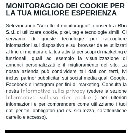
MONITORAGGIO DEI COOKIE PER
Iscriviti
LA TUA MIGLIORE ESPERIENZA
Selezionando "Accetto il monitoraggio", consenti a
Rbc
S.r.l.
di utilizzare cookie, pixel, tag e tecnologie simili. Ci
SERVIZIO CLIENTI
serviamo di queste tecnologie per raccogliere
informazioni sul dispositivo e sul browser da te utilizzati
ACCOUNT
al fine di monitorare la tua attività per scopi di marketing e
funzionali, quali ad esempio la visualizzazione di
annunci personalizzati e il miglioramento del sito. La
CORPORATE
nostra azienda può condividere tali dati con terzi, ivi
inclusi partner pubblicitari sui social media quali Google,
Facebook e Instagram per fini di marketing. Consulta la
INFORMAZIONI LEGALI
nostra
Informativa sulla privacy
(vedere la sezione
Informativa sull'uso dei cookie
) per ulteriori
SEGUICI
informazioni e per comprendere come utilizziamo i tuoi
dati per fini obbligatori (ad es. sicurezza, caratteristiche
carrello e accesso).
Â©2020
Rbc S.r.l.